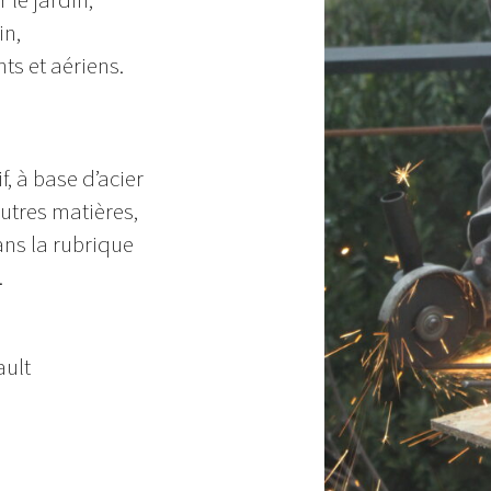
in,
nts et aériens.
f, à base d’acier
autres matières,
ns la rubrique
.
ault