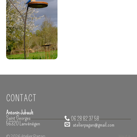
CONTACT
Antonin Jubault
Saint Georges
06 28 82 37 58
56320 Lanvénégen
atelierpagan@gmail.com
© 2026
Atelier Pagan
Haut
↑